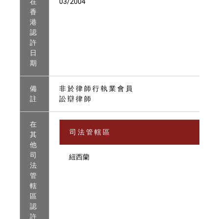
在
03/2004
香
港
認
許
日
期
備
非 於 律 師 行 執 業 會 員
註
訟 辯 律 師
在
司 法 管 轄 區
其
他
司
紐西蘭
法
管
轄
區
認
許