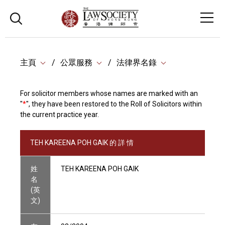
主頁
公眾服務
法律界名錄
For solicitor members whose names are marked with an
"
*
", they have been restored to the Roll of Solicitors within
the current practice year.
TEH KAREENA POH GAIK 的 詳 情
姓
TEH KAREENA POH GAIK
名
(英
文)