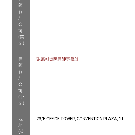
師
行
/
公
司
(英
文)
律
張葉司徒陳律師事務所
師
行
/
公
司
(中
文)
地
23/F, OFFICE TOWER, CONVENTION PLAZA, 1 HAR
址
(英