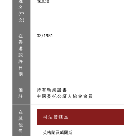
姓
陳文漢
名
(中
文)
在
03/1981
香
港
認
許
日
期
備
持 有 執 業 證 書
註
中 國 委 托 公 証 人 協 會 會 員
在
司 法 管 轄 區
其
他
司
英格蘭及威爾斯