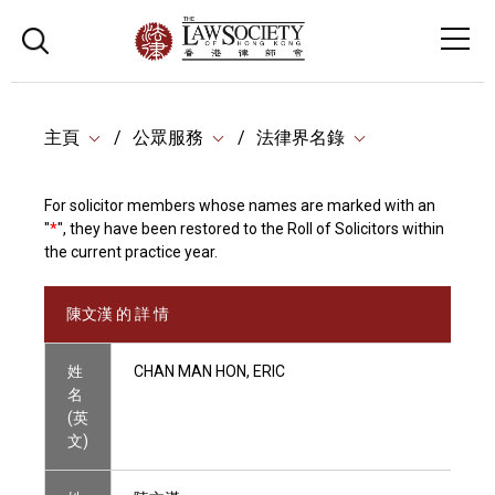
主頁
公眾服務
法律界名錄
For solicitor members whose names are marked with an
"
*
", they have been restored to the Roll of Solicitors within
the current practice year.
陳文漢 的 詳 情
姓
CHAN MAN HON, ERIC
名
(英
文)