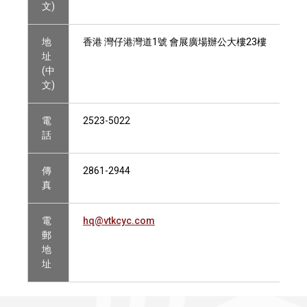
文)
地
香港 灣仔港灣道1號 會展廣場辦公大樓23樓
址
(中
文)
電
2523-5022
話
傳
2861-2944
真
電
hq@vtkcyc.com
郵
地
址