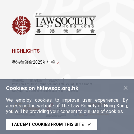
HIGHLIGHTS
香港律師會2025年年報
使用條款
網頁地圖
私隱政策
×
Policy on Anti-Discrimination and Anti-Sexual Harassment
Cookies on hklawsoc.org.hk
Copyright © 2026 香港律師會版權所有，不得轉載
We employ cookies to improve user experience. By
accessing the website of The Law Society of Hong Kong,
you will be providing your consent to our use of cookies.
I ACCEPT COOKIES FROM THIS SITE
✓