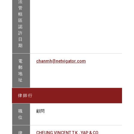
法
管
轄
區
認
許
日
期
電
chanmh@netvigator.com
郵
地
址
律 師 行
職
顧問
位
律
CHEUNG VINCENT T.K., YAP & CO.