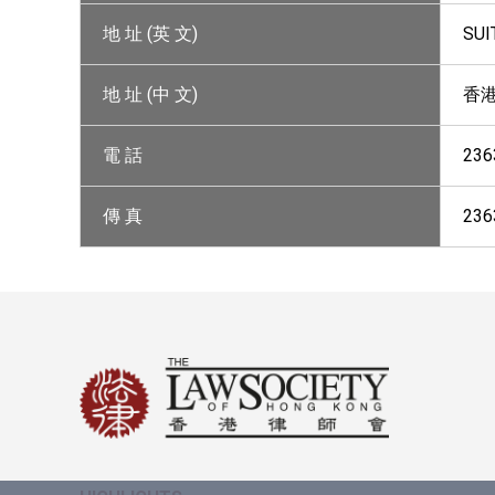
地 址 (英 文)
SUI
地 址 (中 文)
香港
電 話
236
傳 真
236