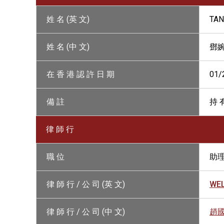
姓 名 (英 文)
TAN
姓 名 (中 文)
鄧
在 香 港 認 許 日 期
01/
備 註
持 
律 師 行
職 位
助
律 師 行 / 公 司 (英 文)
WEL
律 師 行 / 公 司 (中 文)
趙