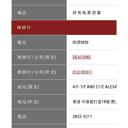
備 註
持 有 執 業 證 書
律 師 行
職 位
助理律師
律 師 行 / 公 司 (英 文)
DEACONS
律 師 行 / 公 司 (中 文)
的近律師行
地 址 (英 文)
4/F-7/F AND 21/F, ALEXANDR
地 址 (中 文)
香港 中環遮打道18號 歷山大廈4
電 話
2825-9211