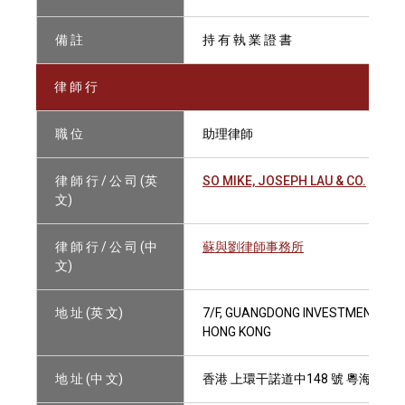
備 註
持 有 執 業 證 書
律 師 行
職 位
助理律師
律 師 行 / 公 司 (英
SO MIKE, JOSEPH LAU & CO.
文)
律 師 行 / 公 司 (中
蘇與劉律師事務所
文)
地 址 (英 文)
7/F, GUANGDONG INVESTMENT TO
HONG KONG
地 址 (中 文)
香港 上環干諾道中148 號 粵海投資