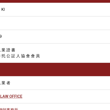
 KI
9
 業 證 書
 托 公 証 人 協 會 會 員
 業 者
. LAW OFFICE
律師事務所