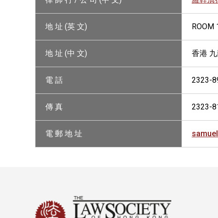
地 址 (英 文)
ROOM 1
地 址 (中 文)
香港 九
電 話
2323-8
傳 真
2323-8
電 郵 地 址
samuel