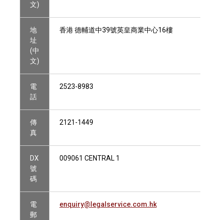
文)
地
香港 德輔道中39號英皇商業中心16樓
址
(中
文)
電
2523-8983
話
傳
2121-1449
真
DX
009061 CENTRAL 1
號
碼
電
enquiry@legalservice.com.hk
郵