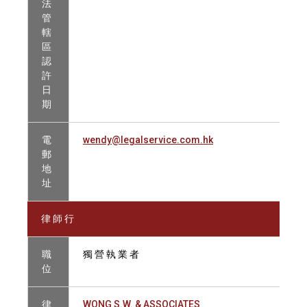
法
管
轄
區
認
許
日
期
電
wendy@legalservice.com.hk
郵
地
址
律 師 行
職
獨 營 執 業 者
位
律
WONG S.W. & ASSOCIATES