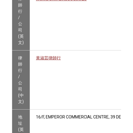
師
行
/
公
司
(英
文)
律
黃淑芸律師行
師
行
/
公
司
(中
文)
地
16/F, EMPEROR COMMERCIAL CENTRE, 39 DES VO
址
(英