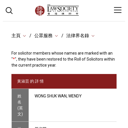
主頁
公眾服務
法律界名錄
For solicitor members whose names are marked with an
"
*
", they have been restored to the Roll of Solicitors within
the current practice year.
黃淑芸 的 詳 情
姓
WONG SHUK WAN, WENDY
名
(英
文)