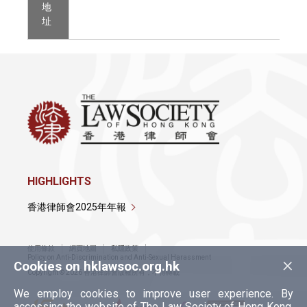
地
址
HIGHLIGHTS
香港律師會2025年年報
使用條款
網頁地圖
私隱政策
×
Policy on Anti-Discrimination and Anti-Sexual Harassment
Cookies on hklawsoc.org.hk
Copyright © 2026 香港律師會版權所有，不得轉載
We employ cookies to improve user experience. By
accessing the website of The Law Society of Hong Kong,