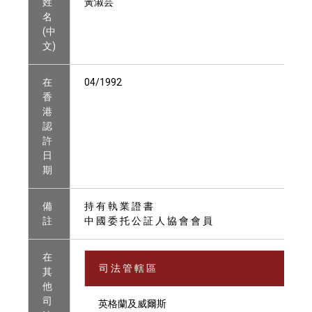
姓
黃淑芸
名
(中
文)
在
04/1992
香
港
認
許
日
期
備
持 有 執 業 證 書
註
中 國 委 托 公 証 人 協 會 會 員
在
司 法 管 轄 區
其
他
司
英格蘭及威爾斯