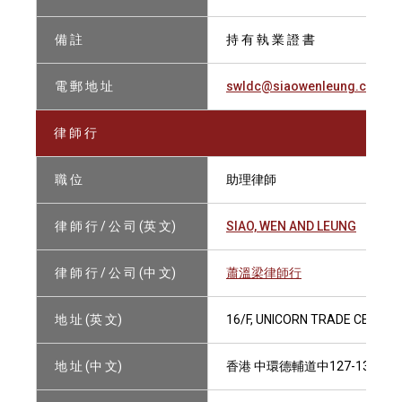
備 註
持 有 執 業 證 書
電 郵 地 址
swldc@siaowenleung.com
律 師 行
職 位
助理律師
律 師 行 / 公 司 (英 文)
SIAO, WEN AND LEUNG
律 師 行 / 公 司 (中 文)
蕭溫梁律師行
地 址 (英 文)
16/F, UNICORN TRADE CENTRE
地 址 (中 文)
香港 中環德輔道中127-131號