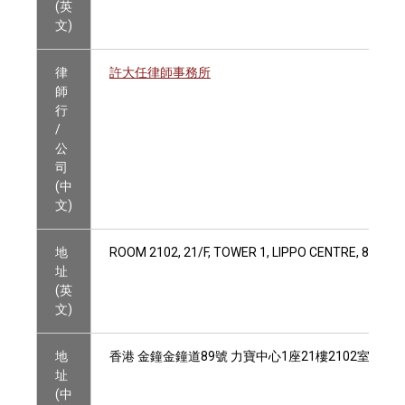
(英
文)
律
許大任律師事務所
師
行
/
公
司
(中
文)
地
ROOM 2102, 21/F, TOWER 1, LIPPO CENTRE, 89 Q
址
(英
文)
地
香港 金鐘金鐘道89號 力寶中心1座21樓2102室
址
(中