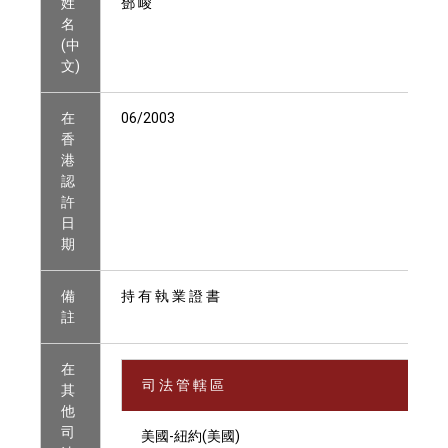
姓
鄧 峻
名
(中
文)
在
06/2003
香
港
認
許
日
期
備
持 有 執 業 證 書
註
在
司 法 管 轄 區
其
他
司
美國-紐約(美國)