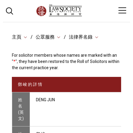
主頁
公眾服務
法律界名錄
For solicitor members whose names are marked with an
"
*
", they have been restored to the Roll of Solicitors within
the current practice year.
鄧 峻 的 詳 情
姓
DENG JUN
名
(英
文)