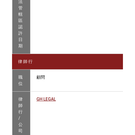
法
管
轄
區
認
許
日
期
律 師 行
職
顧問
位
律
GH LEGAL
師
行
/
公
司