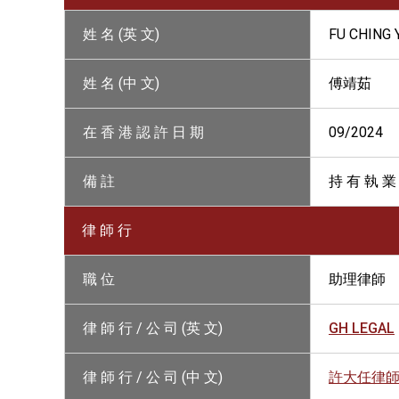
姓 名 (英 文)
FU CHING 
姓 名 (中 文)
傅靖茹
在 香 港 認 許 日 期
09/2024
備 註
持 有 執 業
律 師 行
職 位
助理律師
律 師 行 / 公 司 (英 文)
GH LEGAL
律 師 行 / 公 司 (中 文)
許大任律