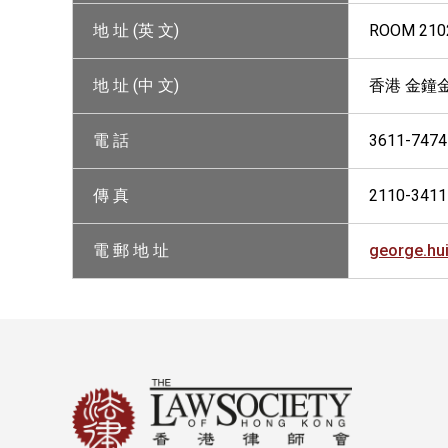
地 址 (英 文)
ROOM 2102
地 址 (中 文)
香港 金鐘金
電 話
3611-7474
傳 真
2110-3411
電 郵 地 址
george.hu