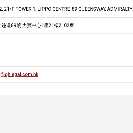
, 21/F, TOWER 1, LIPPO CENTRE, 89 QUEENSWAY, ADMIRALTY
鐘道89號 力寶中心1座21樓2102室
i@ghlegal.com.hk