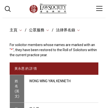
主頁
公眾服務
法律界名錄
For solicitor members whose names are marked with an
"
*
", they have been restored to the Roll of Solicitors within
the current practice year.
黃永恩 的 詳 情
姓
WONG WING YAN, KENNETH
名
(英
文)