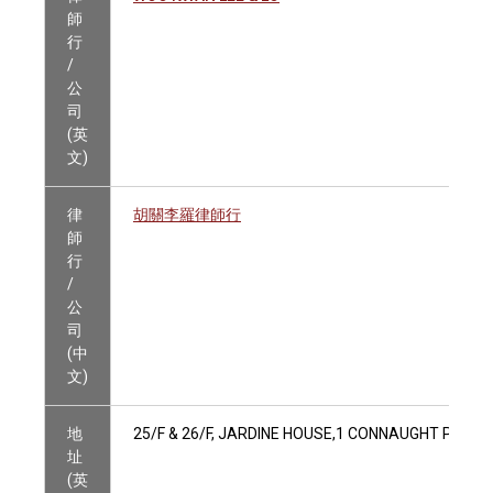
師
行
/
公
司
(英
文)
律
胡關李羅律師行
師
行
/
公
司
(中
文)
地
25/F & 26/F, JARDINE HOUSE,1 CONNAUGHT PLACE
址
(英