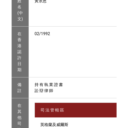
姓
黃永恩
名
(中
文)
在
02/1992
香
港
認
許
日
期
備
持 有 執 業 證 書
註
訟 辯 律 師
在
司 法 管 轄 區
其
他
司
英格蘭及威爾斯