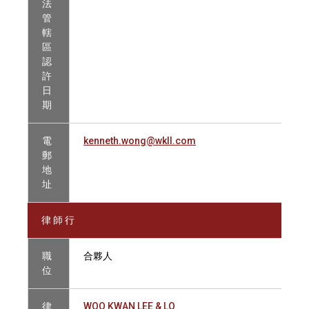
法
管
轄
區
認
許
日
期
電
kenneth.wong@wkll.com
郵
地
址
律 師 行
職
合夥人
位
律
WOO KWAN LEE & LO