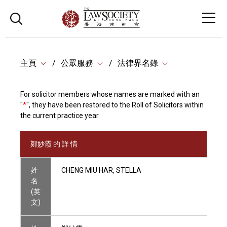
主頁
公眾服務
法律界名錄
For solicitor members whose names are marked with an
"
*
", they have been restored to the Roll of Solicitors within
the current practice year.
鄭妙霞 的 詳 情
姓
CHENG MIU HAR, STELLA
名
(英
文)