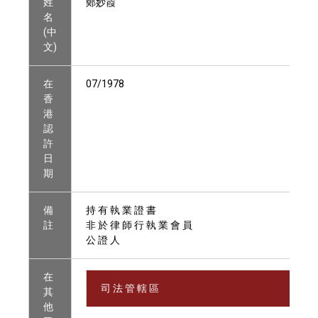
姓
鄭妙霞
名
(中
文)
在
07/1978
香
港
認
許
日
期
備
持 有 執 業 證 書
註
非 於 律 師 行 執 業 會 員
公 證 人
在
司 法 管 轄 區
其
他