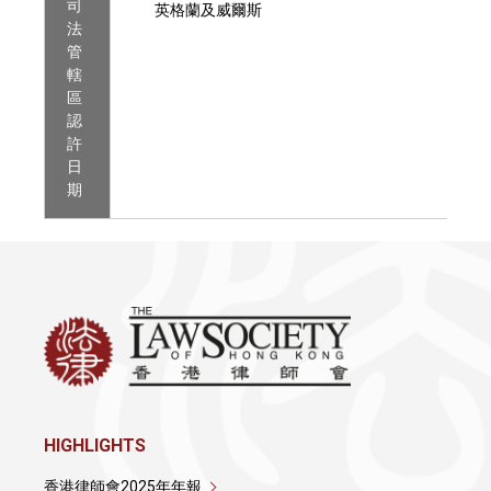
司
英格蘭及威爾斯
法
管
轄
區
認
許
日
期
HIGHLIGHTS
香港律師會2025年年報