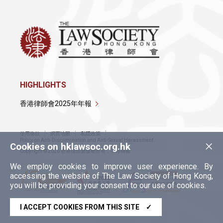
HIGHLIGHTS
香港律師會2025年年報
使用條款
網頁地圖
私隱政策
×
Policy on Anti-Discrimination and Anti-Sexual Harassment
Cookies on hklawsoc.org.hk
Copyright © 2026 香港律師會版權所有，不得轉載
We employ cookies to improve user experience. By
accessing the website of The Law Society of Hong Kong,
you will be providing your consent to our use of cookies.
I ACCEPT COOKIES FROM THIS SITE
✓