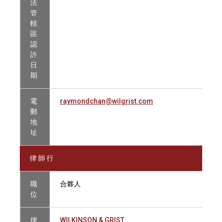
法
管
轄
區
認
許
日
期
電
raymondchan@wilgrist.com
郵
地
址
律 師 行
職
合夥人
位
律
WILKINSON & GRIST