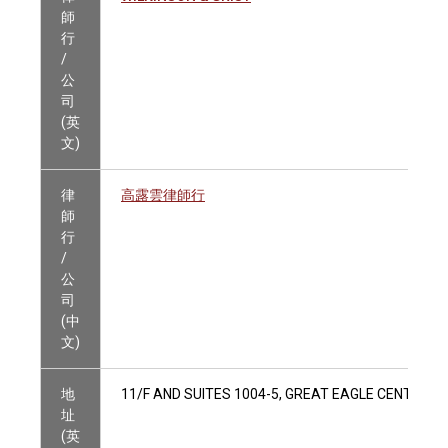
師
行
/
公
司
(英
文)
律
高露雲律師行
師
行
/
公
司
(中
文)
地
11/F AND SUITES 1004-5, GREAT EAGLE CENTRE, 
址
(英