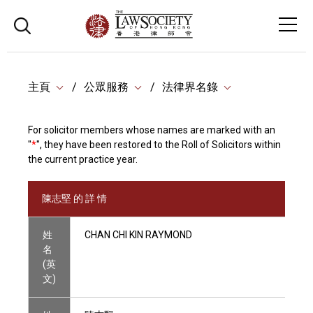
主頁
公眾服務
法律界名錄
For solicitor members whose names are marked with an
"
*
", they have been restored to the Roll of Solicitors within
the current practice year.
陳志堅 的 詳 情
姓
CHAN CHI KIN RAYMOND
名
(英
文)