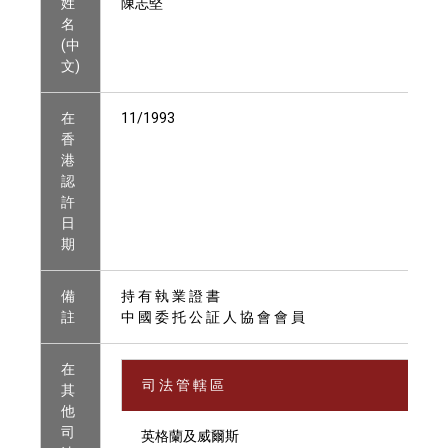
姓
陳志堅
名
(中
文)
在
11/1993
香
港
認
許
日
期
備
持 有 執 業 證 書
註
中 國 委 托 公 証 人 協 會 會 員
在
司 法 管 轄 區
其
他
司
英格蘭及威爾斯