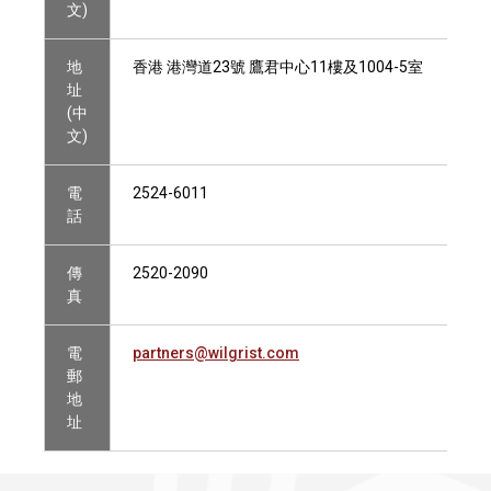
文)
地
香港 港灣道23號 鷹君中心11樓及1004-5室
址
(中
文)
電
2524-6011
話
傳
2520-2090
真
電
partners@wilgrist.com
郵
地
址