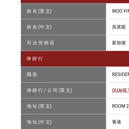
姓 名 (英 文)
WOO YI
姓 名 (中 文)
吳英龍
司 法 管 轄 區
新加坡
律 師 行
職 銜
RESIDE
律 師 行 / 公 司 (英 文)
QUAHE 
地 址 (英 文)
ROOM 2
地 址 (中 文)
香港