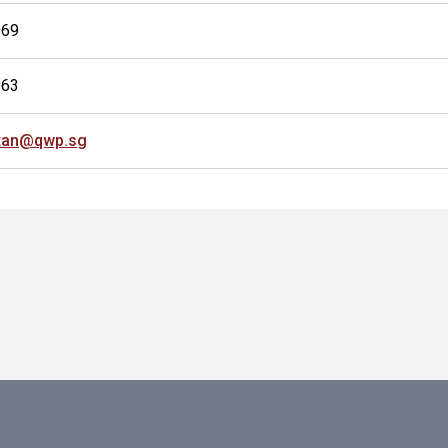
969
963
.tan@qwp.sg