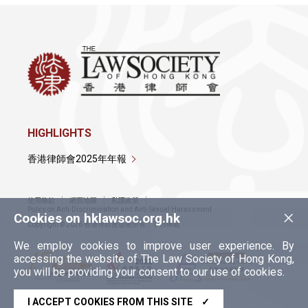
HIGHLIGHTS
香港律師會2025年年報
使用條款
網頁地圖
私隱政策
×
Policy on Anti-Discrimination and Anti-Sexual Harassment
Cookies on hklawsoc.org.hk
Copyright © 2026 香港律師會版權所有，不得轉載
We employ cookies to improve user experience. By
accessing the website of The Law Society of Hong Kong,
you will be providing your consent to our use of cookies.
I ACCEPT COOKIES FROM THIS SITE
✓