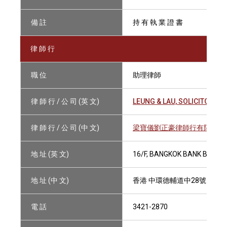
備 註
持 有 執 業 證 書
律 師 行
職 位
助理律師
律 師 行 / 公 司 (英 文)
LEUNG & LAU, SOLICITORS L
律 師 行 / 公 司 (中 文)
梁寶儀劉正豪律師行有限法律
地 址 (英 文)
16/F, BANGKOK BANK BUILDI
地 址 (中 文)
香港 中環德輔道中28號 盤谷
電 話
3421-2870