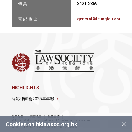
傳 真
3421-2369
電 郵 地 址
general@leunglau.com
HIGHLIGHTS
香港律師會2025年年報
使用條款
網頁地圖
私隱政策
×
Policy on Anti-Discrimination and Anti-Sexual Harassment
Cookies on hklawsoc.org.hk
Copyright © 2026 香港律師會版權所有，不得轉載