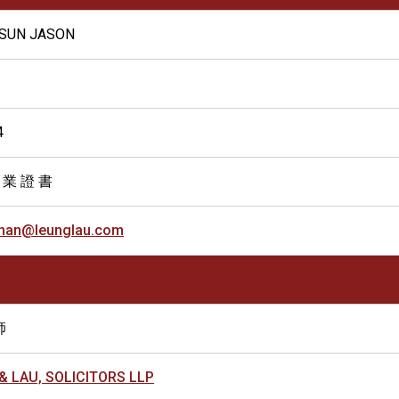
SUN JASON
4
 業 證 書
chan@leunglau.com
師
& LAU, SOLICITORS LLP