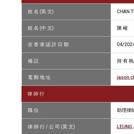
姓 名 (英 文)
CHAN T
姓 名 (中 文)
陳 峻
在 香 港 認 許 日 期
04/202
備 註
持 有 執
電 郵 地 址
jason.
律 師 行
職 位
助理律
律 師 行 / 公 司 (英 文)
LEUNG 