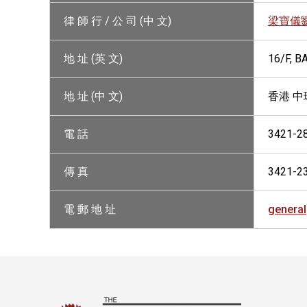
律 師 行 / 公 司 (中 文)
梁寶儀
地 址 (英 文)
16/F, 
地 址 (中 文)
香港 中
電 話
3421-2
傳 真
3421-2
電 郵 地 址
genera