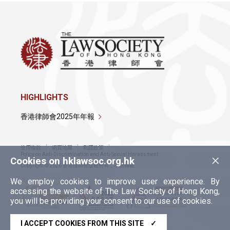
HIGHLIGHTS
香港律師會2025年年報
使用條款
網頁地圖
私隱政策
×
Policy on Anti-Discrimination and Anti-Sexual Harassment
Cookies on hklawsoc.org.hk
Copyright © 2026 香港律師會版權所有，不得轉載
We employ cookies to improve user experience. By
accessing the website of The Law Society of Hong Kong,
you will be providing your consent to our use of cookies.
I ACCEPT COOKIES FROM THIS SITE
✓