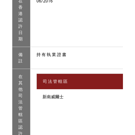
在
06/2016
香
港
認
許
日
期
備
持 有 執 業 證 書
註
在
司 法 管 轄 區
其
他
司
新南威爾士
法
管
轄
區
認
許