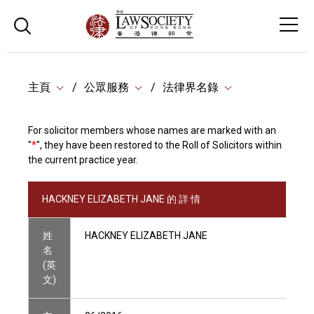
主頁
公眾服務
法律界名錄
For solicitor members whose names are marked with an
"
*
", they have been restored to the Roll of Solicitors within
the current practice year.
HACKNEY ELIZABETH JANE 的 詳 情
姓
HACKNEY ELIZABETH JANE
名
(英
文)