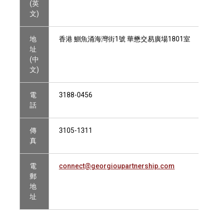
(英
文)
地
香港 鰂魚涌海灣街1號 華懋交易廣場1801室
址
(中
文)
電
3188-0456
話
傳
3105-1311
真
電
connect@georgioupartnership.com
郵
地
址