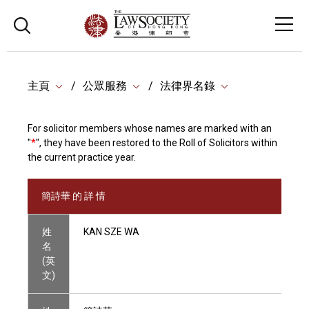
主頁
公眾服務
法律界名錄
For solicitor members whose names are marked with an
"
*
", they have been restored to the Roll of Solicitors within
the current practice year.
簡詩華 的 詳 情
姓
KAN SZE WA
名
(英
文)