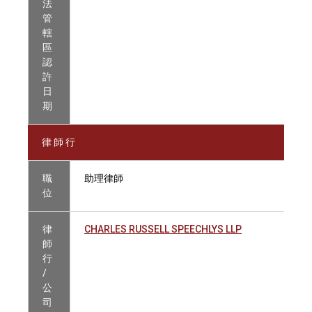
法
管
轄
區
認
許
日
期
律 師 行
職
助理律師
位
律
CHARLES RUSSELL SPEECHLYS LLP
師
行
/
公
司