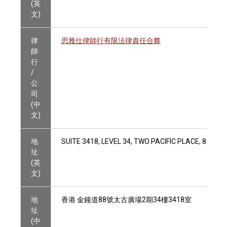
(英
文)
律
思雅仕律師行有限法律責任合夥
師
行
/
公
司
(中
文)
地
SUITE 3418, LEVEL 34, TWO PACIFIC PLACE, 88 Q
址
(英
文)
地
香港 金鐘道88號太古廣場2期34樓3418室
址
(中