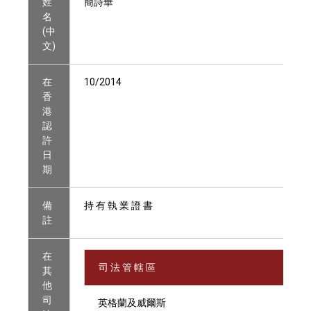
姓
簡詩華
名
(中
文)
在
10/2014
香
港
認
許
日
期
備
持 有 執 業 證 書
註
在
司 法 管 轄 區
其
他
司
英格蘭及威爾斯