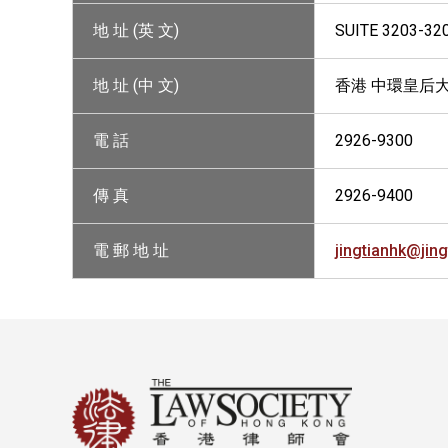
地 址 (英 文)
SUITE 3203-32
地 址 (中 文)
香港 中環皇后大
電 話
2926-9300
傳 真
2926-9400
電 郵 地 址
jingtianhk@jin