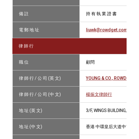
備 註
持 有 執 業 證 書
電 郵 地 址
liuwk@rowdget.com
律 師 行
職 位
顧問
律 師 行 / 公 司 (英 文)
YOUNG & CO., ROWDGET W
律 師 行 / 公 司 (中 文)
楊振文律師行
地 址 (英 文)
3/F, WINGS BUILDING, 11
地 址 (中 文)
香港 中環皇后大道中110-1