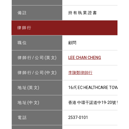
備 註
持 有 執 業 證 書
律 師 行
職 位
顧問
律 師 行 / 公 司 (英 文)
LEE CHAN CHENG
律 師 行 / 公 司 (中 文)
李陳鄭律師行
地 址 (英 文)
16/F, EC HEALTHCARE TOWER (
地 址 (中 文)
香港 中環干諾道中19-20號 醫思健
電 話
2537-0101