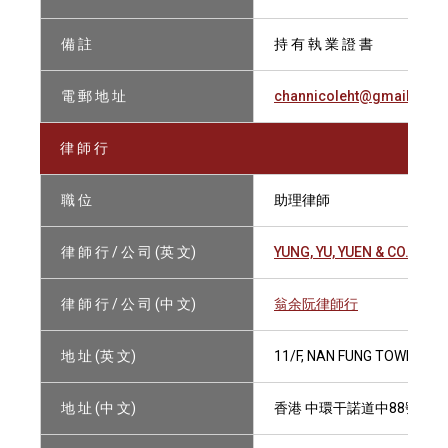
備 註
持 有 執 業 證 書
電 郵 地 址
channicoleht@gmail.com
律 師 行
職 位
助理律師
律 師 行 / 公 司 (英 文)
YUNG, YU, YUEN & CO.
律 師 行 / 公 司 (中 文)
翁余阮律師行
地 址 (英 文)
11/F, NAN FUNG TOWER, 
地 址 (中 文)
香港 中環干諾道中88號南豐