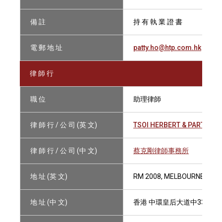
備 註
持 有 執 業 證 書
電 郵 地 址
patty.ho@htp.com.hk
律 師 行
職 位
助理律師
律 師 行 / 公 司 (英 文)
TSOI HERBERT & PARTNER
律 師 行 / 公 司 (中 文)
蔡克剛律師事務所
地 址 (英 文)
RM 2008, MELBOURNE PLAZ
地 址 (中 文)
香港 中環皇后大道中33號 萬