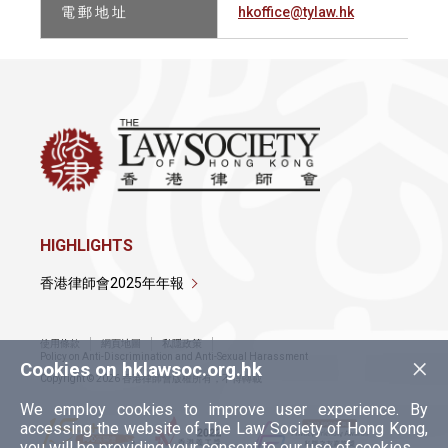
電 郵 地 址
hkoffice@tylaw.hk
HIGHLIGHTS
香港律師會2025年年報
使用條款
網頁地圖
私隱政策
×
Policy on Anti-Discrimination and Anti-Sexual Harassment
Cookies on hklawsoc.org.hk
Copyright © 2026 香港律師會版權所有，不得轉載
We employ cookies to improve user experience. By
accessing the website of The Law Society of Hong Kong,
you will be providing your consent to our use of cookies.