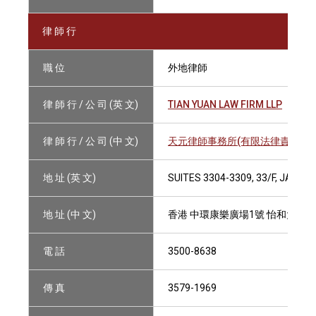
律 師 行
職 位
外地律師
律 師 行 / 公 司 (英 文)
TIAN YUAN LAW FIRM LLP
律 師 行 / 公 司 (中 文)
天元律師事務所(有限法律責任合夥
地 址 (英 文)
SUITES 3304-3309, 33/F, JARD
地 址 (中 文)
香港 中環康樂廣場1號 怡和大廈33樓
電 話
3500-8638
傳 真
3579-1969