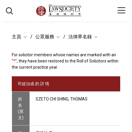
主頁
公眾服務
法律界名錄
For solicitor members whose names are marked with an
"
*
", they have been restored to the Roll of Solicitors within
the current practice year.
司徒治成 的 詳 情
姓
SZETO CHI SHING, THOMAS
名
(英
文)