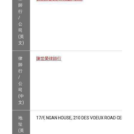
師
行
/
公
司
(英
文)
律
陳世榮律師行
師
行
/
公
司
(中
文)
地
17/F, NGAN HOUSE, 210 DES VOEUX ROAD CENTRA
址
(英