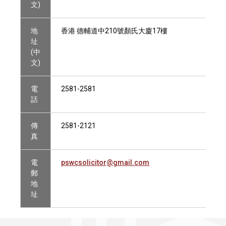
文)
地
香港 德輔道中210號顏氏大廈17樓
址
(中
文)
電
2581-2581
話
傳
2581-2121
真
電
pswcsolicitor@gmail.com
郵
地
址