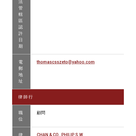
法
管
轄
區
認
許
日
期
電
thomascsszeto@yahoo.com
郵
地
址
律 師 行
職
顧問
位
律
CHAN & CO., PHILIP S.W.