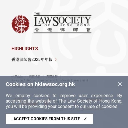
HIGHLIGHTS
香港律師會2025年年報
使用條款
網頁地圖
私隱政策
×
Policy on Anti-Discrimination and Anti-Sexual Harassment
Cookies on hklawsoc.org.hk
Copyright © 2026 香港律師會版權所有，不得轉載
We employ cookies to improve user experience. By
accessing the website of The Law Society of Hong Kong,
you will be providing your consent to our use of cookies.
I ACCEPT COOKIES FROM THIS SITE
✓