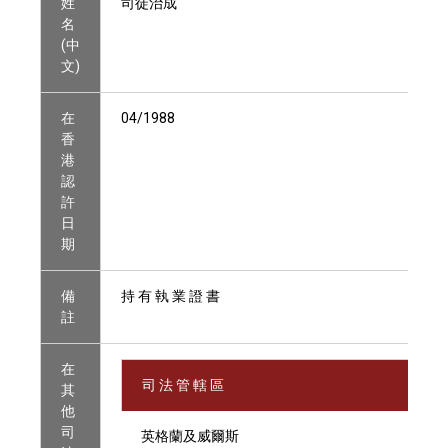
姓
司徒治成
名
(中
文)
在
04/1988
香
港
認
許
日
期
備
持 有 執 業 證 書
註
在
司 法 管 轄 區
其
他
司
英格蘭及威爾斯