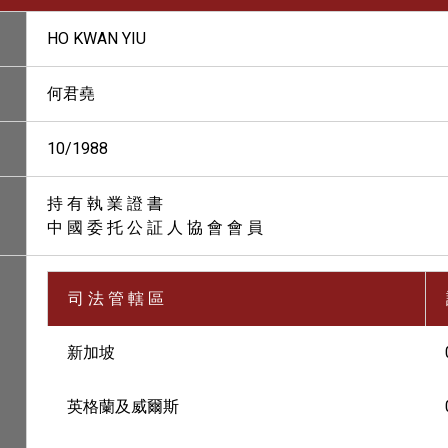
HO KWAN YIU
何君堯
10/1988
持 有 執 業 證 書
中 國 委 托 公 証 人 協 會 會 員
司 法 管 轄 區
新加坡
英格蘭及威爾斯