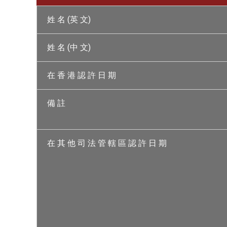
姓 名 (英 文)
姓 名 (中 文)
在 香 港 認 許 日 期
備 註
在 其 他 司 法 管 轄 區 認 許 日 期