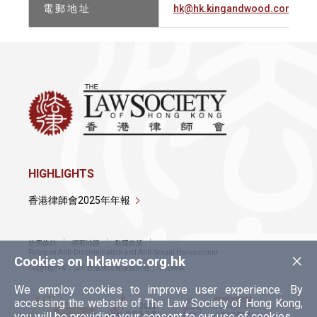
電 郵 地 址
hk@hk.kingandwood.com
HIGHLIGHTS
香港律師會2025年年報
使用條款
網頁地圖
私隱政策
×
Policy on Anti-Discrimination and Anti-Sexual Harassment
Cookies on hklawsoc.org.hk
Copyright © 2026 香港律師會版權所有，不得轉載
We employ cookies to improve user experience. By
accessing the website of The Law Society of Hong Kong,
you will be providing your consent to our use of cookies.