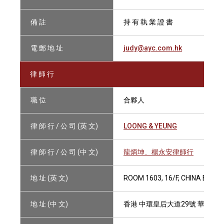
備 註
持 有 執 業 證 書
電 郵 地 址
judy@ayc.com.hk
律 師 行
職 位
合夥人
律 師 行 / 公 司 (英 文)
LOONG & YEUNG
律 師 行 / 公 司 (中 文)
龍炳坤、楊永安律師行
地 址 (英 文)
ROOM 1603, 16/F, CHINA BUIL
地 址 (中 文)
香港 中環皇后大道29號 華人行16