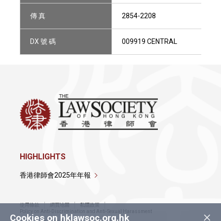
傳 真
2854-2208
DX 號 碼
009919 CENTRAL
HIGHLIGHTS
香港律師會2025年年報
使用條款
網頁地圖
私隱政策
×
Policy on Anti-Discrimination and Anti-Sexual Harassment
Cookies on hklawsoc.org.hk