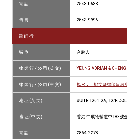
電 話
2543-0633
傳 真
2543-9996
律 師 行
職 位
合夥人
律 師 行 / 公 司 (英 文)
YEUNG ADRIAN & CHENG
律 師 行 / 公 司 (中 文)
楊永安、鄭文森律師事務所
地 址 (英 文)
SUITE 1201-2A, 12/F, GOLDEN
地 址 (中 文)
香港 中環德輔道中188號金龍中心1
電 話
2854-2278