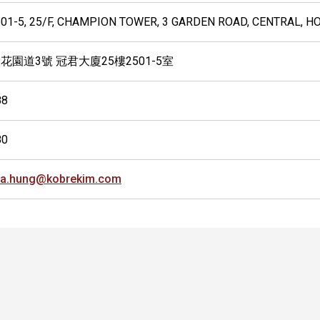
01-5, 25/F, CHAMPION TOWER, 3 GARDEN ROAD, CENTRAL, 
花園道3號 冠君大廈25樓2501-5室
88
80
ca.hung@kobrekim.com