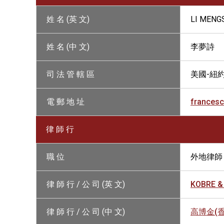
姓 名 (英 文)
LI MENG
姓 名 (中 文)
李夢詩
司 法 管 轄 區
美國-紐約
電 郵 地 址
frances
律 師 行
職 位
外地律師
律 師 行 / 公 司 (英 文)
KOBRE & 
律 師 行 / 公 司 (中 文)
高博金(