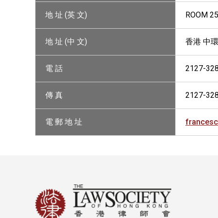
地 址 (英 文)
ROOM 25
地 址 (中 文)
香港 中環
電 話
2127-32
傳 真
2127-32
電 郵 地 址
frances