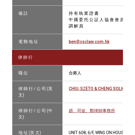
備 註
持 有 執 業 證 書
中 國 委 托 公 証 人 協 會 會 員
調 解 員
電 郵 地 址
ben@csclaw.com.hk
律 師 行
職 位
合夥人
律 師 行 / 公 司 (英
CHIU, SZETO & CHENG SOLICITOR
文)
律 師 行 / 公 司 (中
趙、司徒、鄭律師事務所
文)
地 址 (英 文)
UNIT 608, 6/F, WING ON HOUSE, 