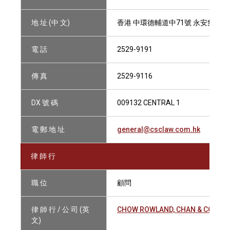
地 址 (中 文)
香港 中環德輔道中71號 永安集團大
電 話
2529-9191
傳 真
2529-9116
DX 號 碼
009132 CENTRAL 1
電 郵 地 址
general@csclaw.com.hk
律 師 行
職 位
顧問
律 師 行 / 公 司 (英
CHOW ROWLAND, CHAN & CO.
文)