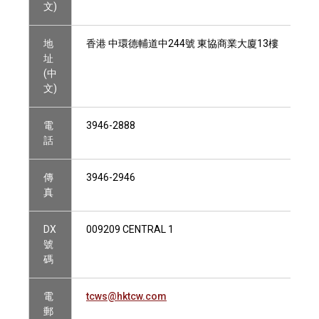
文)
地
香港 中環德輔道中244號 東協商業大廈13樓
址
(中
文)
電
3946-2888
話
傳
3946-2946
真
DX
009209 CENTRAL 1
號
碼
電
tcws@hktcw.com
郵