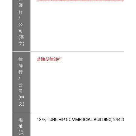
師
行
/
公
司
(英
文)
律
曾陳胡律師行
師
行
/
公
司
(中
文)
地
13/F, TUNG HIP COMMERCIAL BUILDING, 244 DES 
址
(英