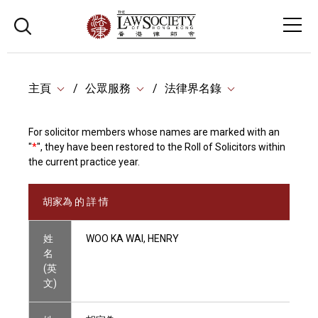
主頁
公眾服務
法律界名錄
For solicitor members whose names are marked with an
"
*
", they have been restored to the Roll of Solicitors within
the current practice year.
胡家為 的 詳 情
姓
WOO KA WAI, HENRY
名
(英
文)