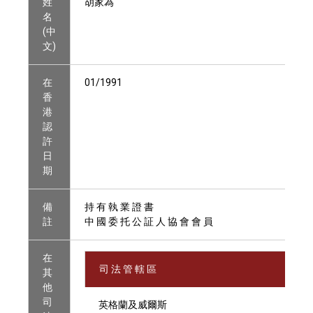
姓
胡家為
名
(中
文)
在
01/1991
香
港
認
許
日
期
備
持 有 執 業 證 書
註
中 國 委 托 公 証 人 協 會 會 員
在
司 法 管 轄 區
其
他
司
英格蘭及威爾斯