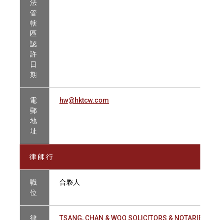
法
管
轄
區
認
許
日
期
電
hw@hktcw.com
郵
地
址
律 師 行
職
合夥人
位
律
TSANG, CHAN & WOO SOLICITORS & NOTARIES