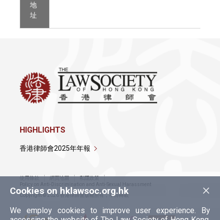
地
址
HIGHLIGHTS
香港律師會2025年年報
使用條款
網頁地圖
私隱政策
×
Policy on Anti-Discrimination and Anti-Sexual Harassment
Cookies on hklawsoc.org.hk
Copyright © 2026 香港律師會版權所有，不得轉載
We employ cookies to improve user experience. By
accessing the website of The Law Society of Hong Kong,