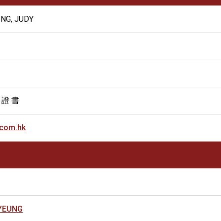
NG, JUDY
 證 書
.com.hk
YEUNG