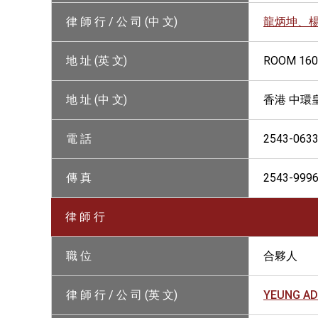
律 師 行 / 公 司 (中 文)
龍炳坤、
地 址 (英 文)
ROOM 1603
地 址 (中 文)
香港 中環皇
電 話
2543-063
傳 真
2543-999
律 師 行
職 位
合夥人
律 師 行 / 公 司 (英 文)
YEUNG AD