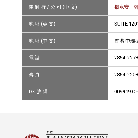
律 師 行 / 公 司 (中 文)
楊永安、
地 址 (英 文)
SUITE 120
地 址 (中 文)
香港 中環德
電 話
2854-227
傳 真
2854-220
DX 號 碼
009919 C