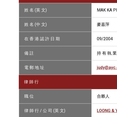
姓 名 (英 文)
MAK KA PI
姓 名 (中 文)
麥嘉萍
在 香 港 認 許 日 期
09/2004
備 註
持 有 執 業
電 郵 地 址
judy@ayc
律 師 行
職 位
合夥人
律 師 行 / 公 司 (英 文)
LOONG & 