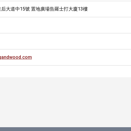
皇后大道中15號 置地廣場告羅士打大廈13樓
ngandwood.com