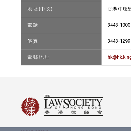
地 址 (中 文)
香港 中環
電 話
3443-1000
傳 真
3443-1299
電 郵 地 址
hk@hk.ki