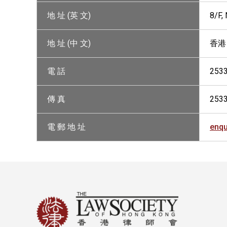
地 址 (英 文)
8/F
地 址 (中 文)
香港
電 話
253
傳 真
253
電 郵 地 址
enq