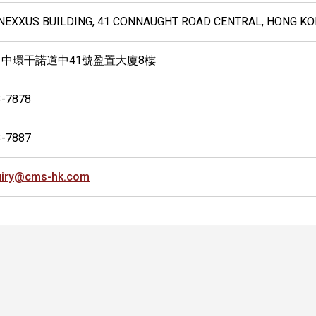
, NEXXUS BUILDING, 41 CONNAUGHT ROAD CENTRAL, HONG K
 中環干諾道中41號盈置大廈8樓
3-7878
3-7887
uiry@cms-hk.com