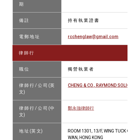
期
備 註
持 有 執 業 證 書
電 郵 地 址
rcchenglaw@gmail.com
律 師 行
職 位
獨 營 執 業 者
律 師 行 / 公 司 (英
CHENG & CO., RAYMOND SOLICITOR
文)
律 師 行 / 公 司 (中
鄭永強律師行
文)
地 址 (英 文)
ROOM 1301, 13/F, WING TUCK COMM
WAN, HONG KONG