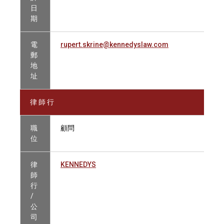
日
期
電
rupert.skrine@kennedyslaw.com
郵
地
址
律 師 行
職
顧問
位
律
KENNEDYS
師
行
/
公
司