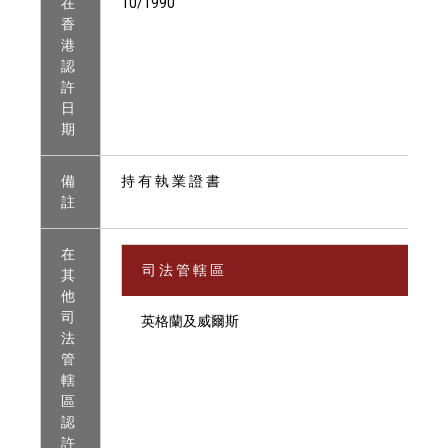
在
10/1990
香
港
認
許
日
期
備
持 有 執 業 證 書
註
在
司 法 管 轄 區
其
他
司
英格蘭及威爾斯
法
管
轄
區
認
許