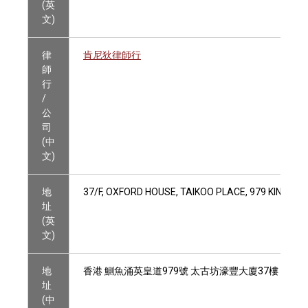
(英
文)
律
肯尼狄律師行
師
行
/
公
司
(中
文)
地
37/F, OXFORD HOUSE, TAIKOO PLACE, 979 KING'S 
址
(英
文)
地
香港 鰂魚涌英皇道979號 太古坊濠豐大廈37樓
址
(中