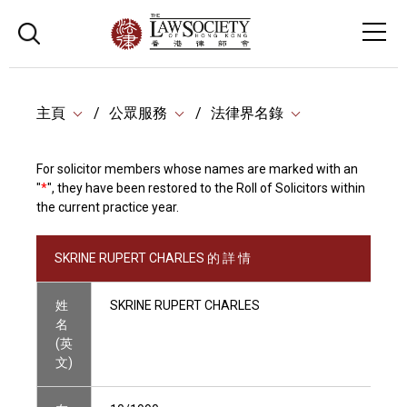
主頁
公眾服務
法律界名錄
For solicitor members whose names are marked with an
"
*
", they have been restored to the Roll of Solicitors within
the current practice year.
SKRINE RUPERT CHARLES 的 詳 情
姓
SKRINE RUPERT CHARLES
名
(英
文)