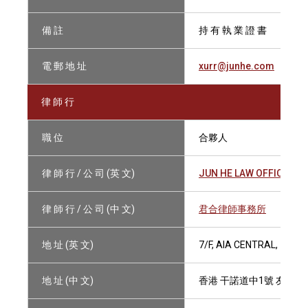
備 註
持 有 執 業 證 書
電 郵 地 址
xurr@junhe.com
律 師 行
職 位
合夥人
律 師 行 / 公 司 (英 文)
JUN HE LAW OFFICES
律 師 行 / 公 司 (中 文)
君合律師事務所
地 址 (英 文)
7/F, AIA CENTRAL, 1 C
地 址 (中 文)
香港 干諾道中1號 友邦金