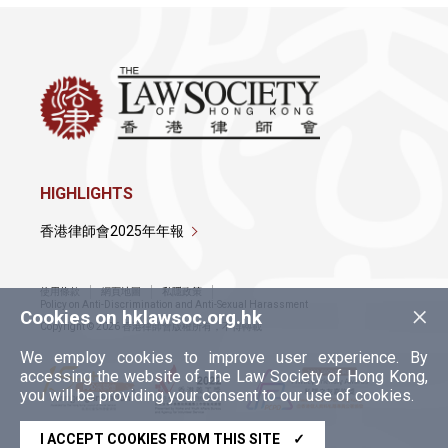
HIGHLIGHTS
香港律師會2025年年報
使用條款
網頁地圖
私隱政策
×
Policy on Anti-Discrimination and Anti-Sexual Harassment
Cookies on hklawsoc.org.hk
Copyright © 2026 香港律師會版權所有，不得轉載
We employ cookies to improve user experience. By
accessing the website of The Law Society of Hong Kong,
you will be providing your consent to our use of cookies.
I ACCEPT COOKIES FROM THIS SITE
✓