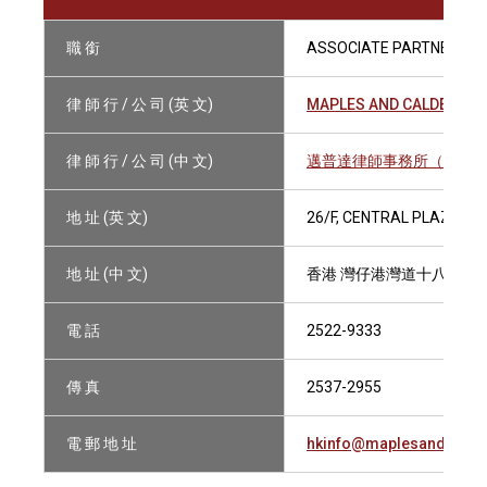
職 銜
ASSOCIATE PARTNER
律 師 行 / 公 司 (英 文)
MAPLES AND CALDER (HO
律 師 行 / 公 司 (中 文)
邁普達律師事務所（香港
地 址 (英 文)
26/F, CENTRAL PLAZA,1
地 址 (中 文)
香港 灣仔港灣道十八號中
電 話
2522-9333
傳 真
2537-2955
電 郵 地 址
hkinfo@maplesandcalde