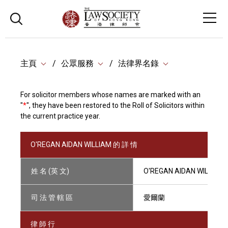
主頁
公眾服務
法律界名錄
For solicitor members whose names are marked with an
"
*
", they have been restored to the Roll of Solicitors within
the current practice year.
O'REGAN AIDAN WILLIAM 的 詳 情
姓 名 (英 文)
O'REGAN AIDAN WILLIAM
司 法 管 轄 區
愛爾蘭
律 師 行