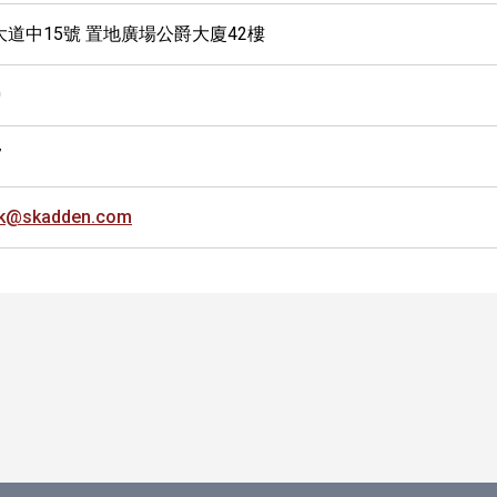
大道中15號 置地廣場公爵大廈42樓
0
7
ok@skadden.com