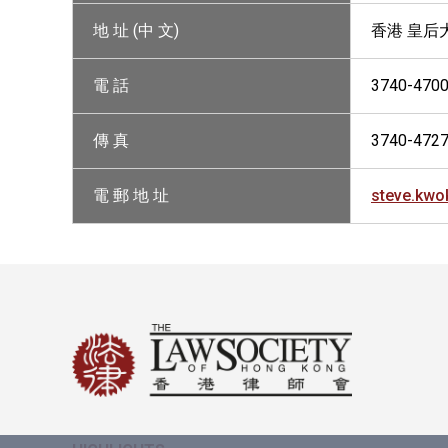
地 址 (中 文)
香港 皇后
電 話
3740-470
傳 真
3740-472
電 郵 地 址
steve.kw