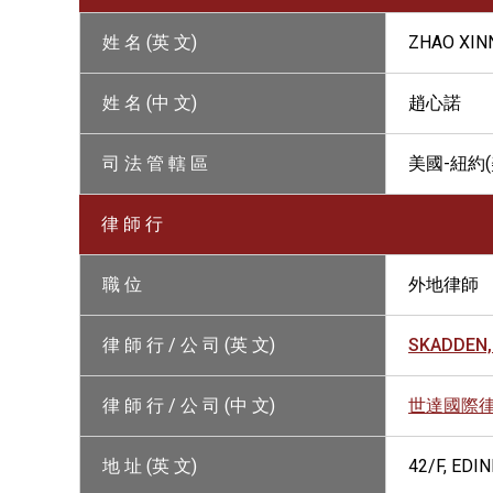
姓 名 (英 文)
ZHAO XIN
姓 名 (中 文)
趙心諾
司 法 管 轄 區
美國-紐約(
律 師 行
職 位
外地律師
律 師 行 / 公 司 (英 文)
SKADDEN,
律 師 行 / 公 司 (中 文)
世達國際
地 址 (英 文)
42/F, ED