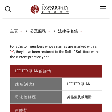
主頁
公眾服務
法律界名錄
For solicitor members whose names are marked with an
"
*
", they have been restored to the Roll of Solicitors within
the current practice year.
LEE TER QUAN 的 詳 情
姓 名 (英 文)
LEE TER QUAN
司 法 管 轄 區
英格蘭及威爾斯
律 師 行