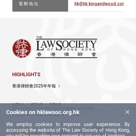
電 郵 地 址
hk@hk.kingandwood.com
HIGHLIGHTS
香港律師會2025年年報
使用條款
網頁地圖
私隱政策
×
Policy on Anti-Discrimination and Anti-Sexual Harassment
Cookies on hklawsoc.org.hk
Copyright © 2026 香港律師會版權所有，不得轉載
We employ cookies to improve user experience. By
accessing the website of The Law Society of Hong Kong,
you will be providing your consent to our use of cookies.