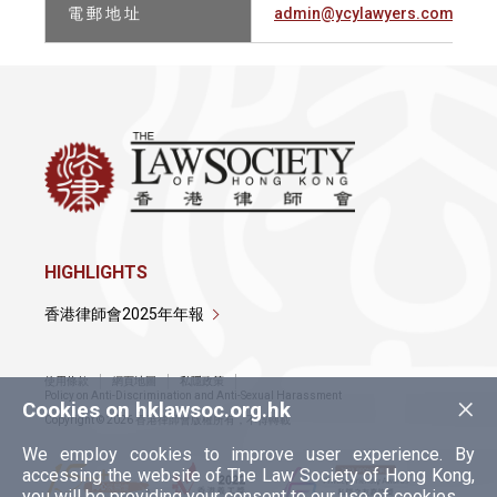
電 郵 地 址
admin@ycylawyers.com.hk
HIGHLIGHTS
香港律師會2025年年報
使用條款
網頁地圖
私隱政策
×
Policy on Anti-Discrimination and Anti-Sexual Harassment
Cookies on hklawsoc.org.hk
Copyright © 2026 香港律師會版權所有，不得轉載
We employ cookies to improve user experience. By
accessing the website of The Law Society of Hong Kong,
you will be providing your consent to our use of cookies.