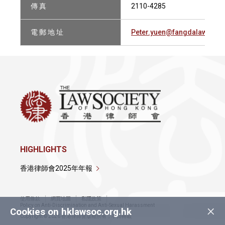
傳 真
2110-4285
電 郵 地 址
Peter.yuen@fangdalaw.com
HIGHLIGHTS
香港律師會2025年年報
使用條款
網頁地圖
私隱政策
×
Policy on Anti-Discrimination and Anti-Sexual Harassment
Cookies on hklawsoc.org.hk
Copyright © 2026 香港律師會版權所有，不得轉載