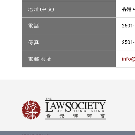
地 址 (中 文)
香港 
電 話
2501
傳 真
2501
電 郵 地 址
info@