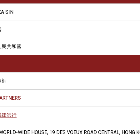
A SIN
善
人民共和國
律師
PARTNERS
斌律師行
, WORLD-WIDE HOUSE, 19 DES VOEUX ROAD CENTRAL, HONG 