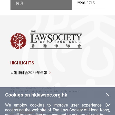
傳 真
2598-8715
HIGHLIGHTS
香港律師會2025年年報
使用條款
網頁地圖
私隱政策
×
Policy on Anti-Discrimination and Anti-Sexual Harassment
Cookies on hklawsoc.org.hk
Copyright © 2026 香港律師會版權所有，不得轉載
We employ cookies to improve user experience. By
accessing the website of The Law Society of Hong Kong,
you will be providing your consent to our use of cookies.