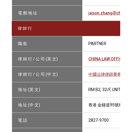
電 郵 地 址
jason.zhang@chinale
律 師 行
職 銜
PARTNER
律 師 行 / 公 司 (英 文)
CHINA LAW OFFICE
律 師 行 / 公 司 (中 文)
中國法律律師事務所
地 址 (英 文)
RM B2, 32/F, UNITED 
地 址 (中 文)
香港 金鐘道95號統一中
電 話
2827-9700