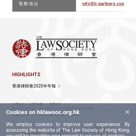
電 郵 地 址
info@li-partners.com
HIGHLIGHTS
香港律師會2025年年報
使用條款
網頁地圖
私隱政策
×
Policy on Anti-Discrimination and Anti-Sexual Harassment
Cookies on hklawsoc.org.hk
Copyright © 2026 香港律師會版權所有，不得轉載
We employ cookies to improve user experience. By
accessing the website of The Law Society of Hong Kong,
you will be providing your consent to our use of cookies.