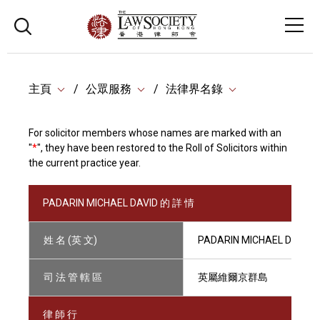
主頁
公眾服務
法律界名錄
For solicitor members whose names are marked with an
"
*
", they have been restored to the Roll of Solicitors within
the current practice year.
PADARIN MICHAEL DAVID 的 詳 情
姓 名 (英 文)
PADARIN MICHAEL DAVID
司 法 管 轄 區
英屬維爾京群島
律 師 行