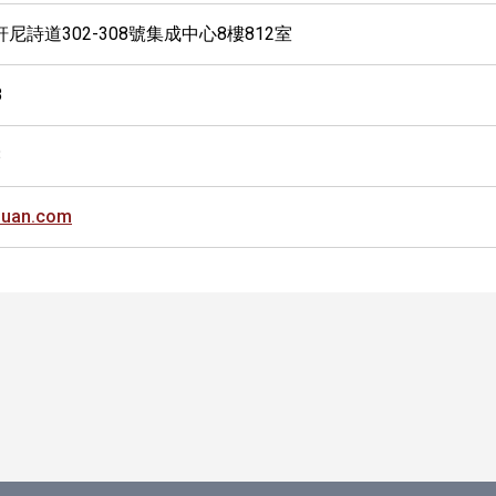
尼詩道302-308號集成中心8樓812室
8
3
uan.com