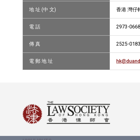
地 址 (中 文)
香港 灣仔軒
電 話
2973-066
傳 真
2525-018
電 郵 地 址
hk@duand