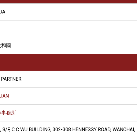
UA
共和國
 PARTNER
DUAN
師事務所
 8/F, C C WU BUILDING, 302-308 HENNESSY ROAD, WANCHAI