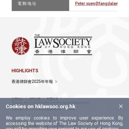
電 郵 地 址
Peter.yuen@fangdalaw.com
HIGHLIGHTS
香港律師會2025年年報
使用條款
網頁地圖
私隱政策
×
Policy on Anti-Discrimination and Anti-Sexual Harassment
Cookies on hklawsoc.org.hk
Copyright © 2026 香港律師會版權所有，不得轉載
We employ cookies to improve user experience. By
accessing the website of The Law Society of Hong Kong,
you will be providing your consent to our use of cookies.